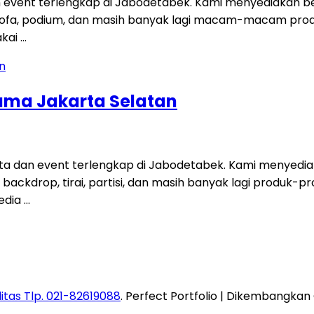
 event terlengkap di Jabodetabek. Kami menyediakan be
t, sofa, podium, dan masih banyak lagi macam-macam pro
akai …
ama Jakarta Selatan
a dan event terlengkap di Jabodetabek. Kami menyedia
fa, backdrop, tirai, partisi, dan masih banyak lagi produ
edia …
itas Tlp. 021-82619088
. Perfect Portfolio | Dikembangkan