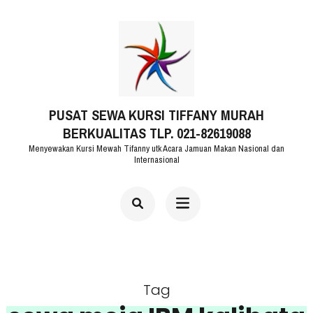
Lompat
ke
konten
(Tekan
PUSAT SEWA KURSI TIFFANY MURAH
Enter)
BERKUALITAS TLP. 021-82619088
Menyewakan Kursi Mewah Tifanny utk Acara Jamuan Makan Nasional dan
Internasional
Tag