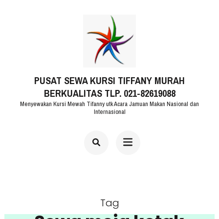
Lompat
ke
konten
(Tekan
PUSAT SEWA KURSI TIFFANY MURAH
Enter)
BERKUALITAS TLP. 021-82619088
Menyewakan Kursi Mewah Tifanny utk Acara Jamuan Makan Nasional dan
Internasional
Tag