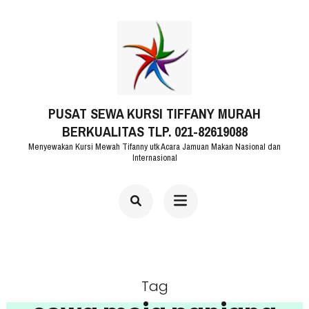
Lompat
ke
konten
(Tekan
PUSAT SEWA KURSI TIFFANY MURAH
Enter)
BERKUALITAS TLP. 021-82619088
Menyewakan Kursi Mewah Tifanny utk Acara Jamuan Makan Nasional dan
Internasional
Tag