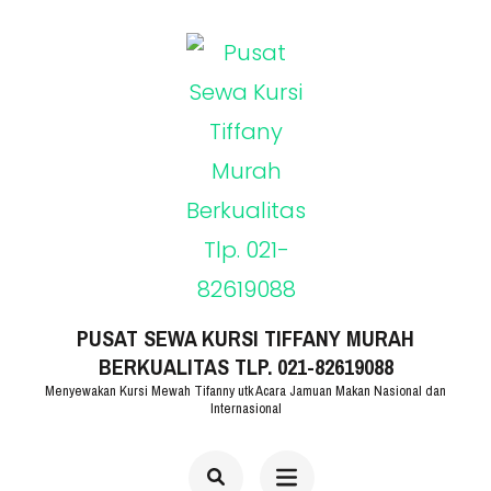
Lompat
ke
konten
(Tekan
Enter)
PUSAT SEWA KURSI TIFFANY MURAH
BERKUALITAS TLP. 021-82619088
Menyewakan Kursi Mewah Tifanny utk Acara Jamuan Makan Nasional dan
Internasional