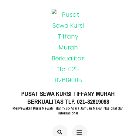
Lompat
ke
konten
(Tekan
Enter)
PUSAT SEWA KURSI TIFFANY MURAH
BERKUALITAS TLP. 021-82619088
Menyewakan Kursi Mewah Tifanny utk Acara Jamuan Makan Nasional dan
Internasional