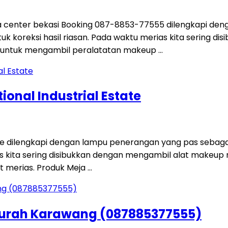
da center bekasi Booking 087-8853-77555 dilengkapi de
oreksi hasil riasan. Pada waktu merias kita sering dis
h untuk mengambil peralatatan makeup …
ional Industrial Estate
Estate dilengkapi dengan lampu penerangan yang pas se
as kita sering disibukkan dengan mengambil alat makeup 
 merias. Produk Meja …
murah Karawang (087885377555)