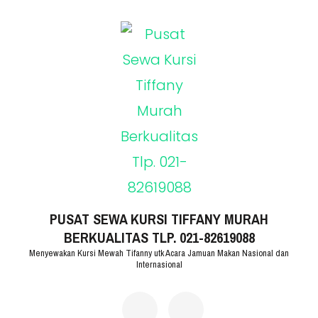
Lompat
ke
konten
(Tekan
Enter)
PUSAT SEWA KURSI TIFFANY MURAH
BERKUALITAS TLP. 021-82619088
Menyewakan Kursi Mewah Tifanny utk Acara Jamuan Makan Nasional dan
Internasional