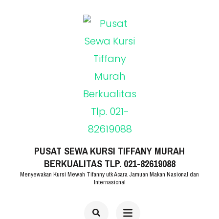
Lompat
ke
konten
(Tekan
Enter)
PUSAT SEWA KURSI TIFFANY MURAH
BERKUALITAS TLP. 021-82619088
Menyewakan Kursi Mewah Tifanny utk Acara Jamuan Makan Nasional dan
Internasional