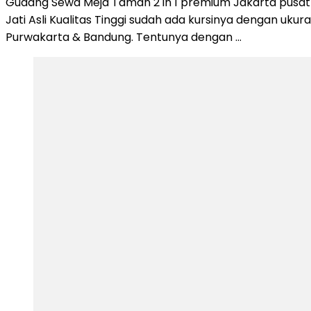
Gudang Sewa Meja Taman 2 in 1 premium Jakarta pusat u
Jati Asli Kualitas Tinggi sudah ada kursinya dengan u
Purwakarta & Bandung. Tentunya dengan …