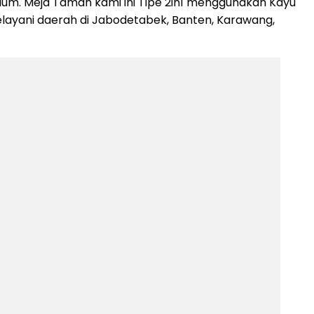
ium. Meja Taman kami ini Tipe 2in1 menggunakan Kayu
melayani daerah di Jabodetabek, Banten, Karawang,