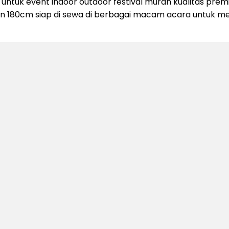
ntuk event indoor outdoor festival murah kualitas prem
kuran 180cm siap di sewa di berbagai macam acara untuk 