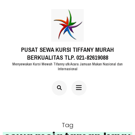
Lompat
ke
konten
(Tekan
PUSAT SEWA KURSI TIFFANY MURAH
Enter)
BERKUALITAS TLP. 021-82619088
Menyewakan Kursi Mewah Tifanny utk Acara Jamuan Makan Nasional dan
Internasional
Tag