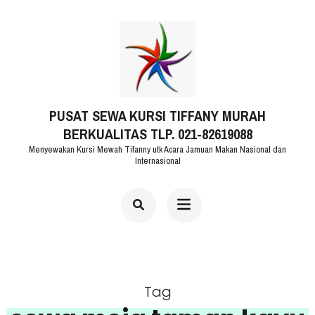
Lompat
ke
konten
(Tekan
PUSAT SEWA KURSI TIFFANY MURAH
Enter)
BERKUALITAS TLP. 021-82619088
Menyewakan Kursi Mewah Tifanny utk Acara Jamuan Makan Nasional dan
Internasional
Tag