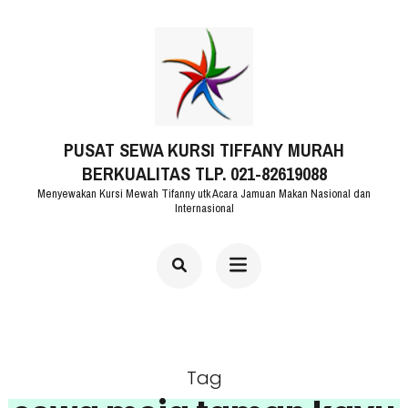
Lompat
ke
konten
(Tekan
PUSAT SEWA KURSI TIFFANY MURAH
Enter)
BERKUALITAS TLP. 021-82619088
Menyewakan Kursi Mewah Tifanny utk Acara Jamuan Makan Nasional dan
Internasional
Tag