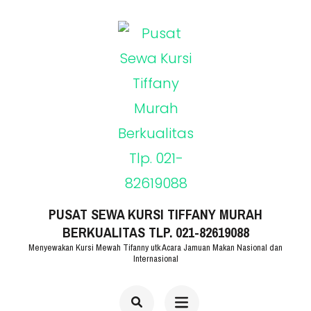
Lompat
ke
konten
(Tekan
Enter)
PUSAT SEWA KURSI TIFFANY MURAH
BERKUALITAS TLP. 021-82619088
Menyewakan Kursi Mewah Tifanny utk Acara Jamuan Makan Nasional dan
Internasional