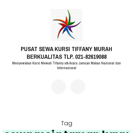
Lompat
ke
konten
(Tekan
PUSAT SEWA KURSI TIFFANY MURAH
Enter)
BERKUALITAS TLP. 021-82619088
Menyewakan Kursi Mewah Tifanny utk Acara Jamuan Makan Nasional dan
Internasional
Tag