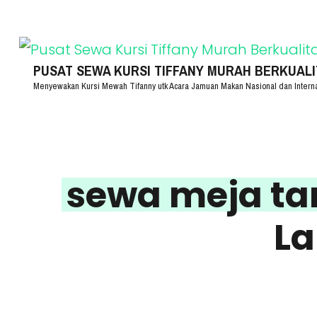
Lompat
ke
konten
PUSAT SEWA KURSI TIFFANY MURAH BERKUALITA
Menyewakan Kursi Mewah Tifanny utk Acara Jamuan Makan Nasional dan Intern
(Tekan
Enter)
sewa meja t
La