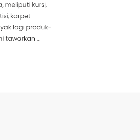
meliputi kursi,
isi, karpet
yak lagi produk-
mi tawarkan …