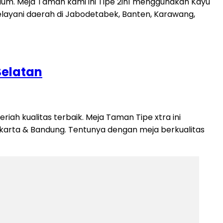
ium. Meja Taman kami ini Tipe 2in1 menggunakan Kayu
melayani daerah di Jabodetabek, Banten, Karawang,
Selatan
ah kualitas terbaik. Meja Taman Tipe xtra ini
akarta & Bandung. Tentunya dengan meja berkualitas