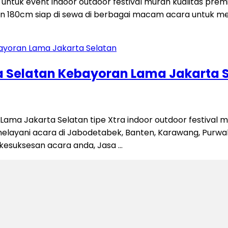
ntuk event indoor outdoor festival murah kualitas prem
kuran 180cm siap di sewa di berbagai macam acara untuk 
Selatan Kebayoran Lama Jakarta 
 Jakarta Selatan tipe Xtra indoor outdoor festival meri
 melayani acara di Jabodetabek, Banten, Karawang, Purw
esuksesan acara anda, Jasa …