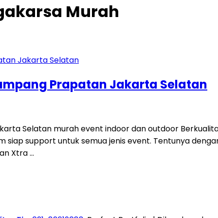
gakarsa Murah
ampang Prapatan Jakarta Selatan
a Selatan murah event indoor dan outdoor Berkualitas 
ium siap support untuk semua jenis event. Tentunya den
an Xtra …