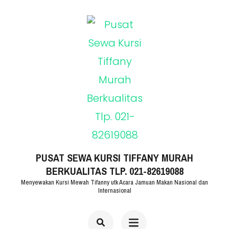
Lompat
ke
konten
(Tekan
Enter)
PUSAT SEWA KURSI TIFFANY MURAH
BERKUALITAS TLP. 021-82619088
Menyewakan Kursi Mewah Tifanny utk Acara Jamuan Makan Nasional dan
Internasional