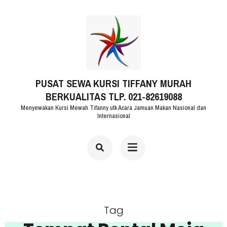
Lompat
ke
konten
(Tekan
PUSAT SEWA KURSI TIFFANY MURAH
Enter)
BERKUALITAS TLP. 021-82619088
Menyewakan Kursi Mewah Tifanny utk Acara Jamuan Makan Nasional dan
Internasional
Tag