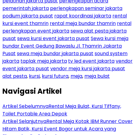
pelatihan jakarta pusat
perlengkapan acara
pemerintah jakarta
perlengkapan seminar jakarta
podium jakarta pusat
rapat koordinasi jakarta
rental
kursi event thamrin
rental meja bundar thamrin
rental
perlengkapan event jakarta
sewa alat pesta jakarta
pusat
sewa kursi event jakarta pusat
Sewa kursi meja
bundar Event Gedung Bawaslu Jl. Thamrin Jakarta
Pusat
sewa meja bundar jakarta pusat
sound system
jakarta
taplak meja jakarta
tv led event jakarta
vendor
event jakarta pusat
vendor meja kursi jakarta pusat
alat pesta
,
kursi
,
kursi futura
,
meja
,
meja bulat
Navigasi Artikel
Artikel Sebelumnya
Rental Meja Bulat, Kursi Tiffany,
Toilet Portable Area Depok
Artikel Selanjutnya
Rental Meja Kotak IBM Runner Cover
Hitam Batik, Kursi Event Bogor untuk Acara yang