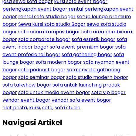
jasa sewa sofa bogor
kursi sofa event bogor
perlengkapan event bogor
rental perlengkapan event
bogor
rental sofa studio bogor
setup lounge premium
bogor
Sewa kursi sofa studio Bogor
sewa sofa studio
bogor
sofa acara kampus bogor
sofa area pembicara
bogor
sofa corporate bogor
sofa estetik bogor
sofa
event indoor bogor
sofa event premium bogor
sofa
event profesional bogor
sofa gathering bogor
sofa
lounge bogor
sofa modern bogor
sofa nyaman event
bogor
sofa podcast bogor
sofa private gathering
bogor
sofa seminar bogor
sofa studio modern bogor
sofa talkshow bogor
sofa untuk launching produk
bogor
sofa untuk media event bogor
sofa vip bogor
vendor event bogor
vendor sofa event bogor
alat pesta
,
kursi
,
sofa
,
sofa studio
Navigasi Artikel