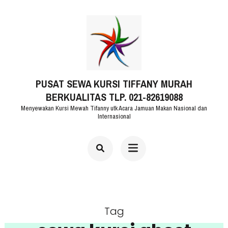
Lompat
ke
konten
(Tekan
PUSAT SEWA KURSI TIFFANY MURAH
Enter)
BERKUALITAS TLP. 021-82619088
Menyewakan Kursi Mewah Tifanny utk Acara Jamuan Makan Nasional dan
Internasional
Tag